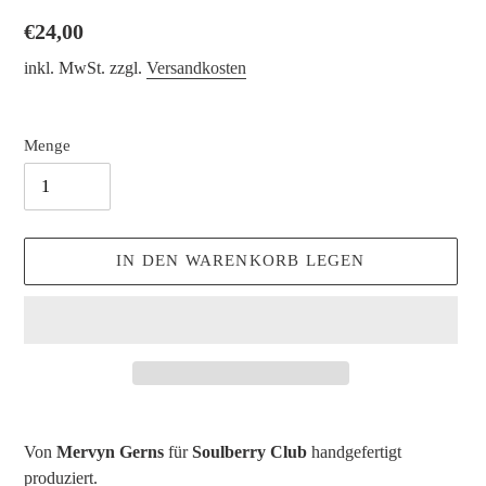
Normaler
€24,00
Preis
inkl. MwSt. zzgl.
Versandkosten
Menge
IN DEN WARENKORB LEGEN
Produkt
wird
Von
Mervyn Gerns
für
Soulberry Club
handgefertigt
zum
produziert.