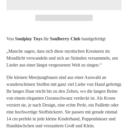
Produkt
wird
Von
Soulplay Toys
für
Soulberry Club
handgefertigt
zum
Warenkorb
„Manche sagen, dass sich diese mystischen Kreaturen im
hinzugefügt
Mondlicht verwandeln und sich an Stränden versammeln, um
Lieder aus einer längst vergessenen Welt zu singen.“
Die kleinen Meerjungfrauen sind aus einer Auswahl an
wunderschönen Stoffen mit ganz viel Liebe von Hand gefertigt.
Ihr langes Haar reicht bis zu den Zehen, wo die langen Beine
von einem eleganten Ozeanschwanz verdeckt ist. Als Krone
verziert sie, je nach Design, eine echte Perle, ein Paillette oder
eine hochwertige Stoffstickerei. Sie passen mit gerade einmal
14 cm perfekt in jede kleine Kinderhand, Puppenhäuser und
Handtäschchen und verzaubern Groß und Klein.